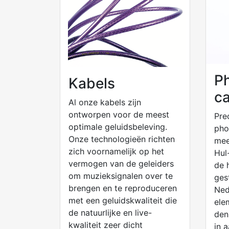
P
Kabels
ca
Al onze kabels zijn
ontworpen voor de meest
Pre
optimale geluidsbeleving.
pho
Onze technologieën richten
mee
zich voornamelijk op het
Hul
vermogen van de geleiders
de 
om muzieksignalen over te
ges
brengen en te reproduceren
Ned
met een geluidskwaliteit die
ele
de natuurlijke en live-
den
kwaliteit zeer dicht
in 