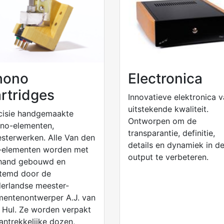
hono
Electronica
rtridges
Innovatieve elektronica 
uitstekende kwaliteit.
cisie handgemaakte
Ontworpen om de
no-elementen,
transparantie, definitie,
sterwerken. Alle Van den
details en dynamiek in d
-elementen worden met
output te verbeteren.
hand gebouwd en
temd door de
erlandse meester-
mentenontwerper A.J. van
 Hul. Ze worden verpakt
aantrekkelijke dozen,