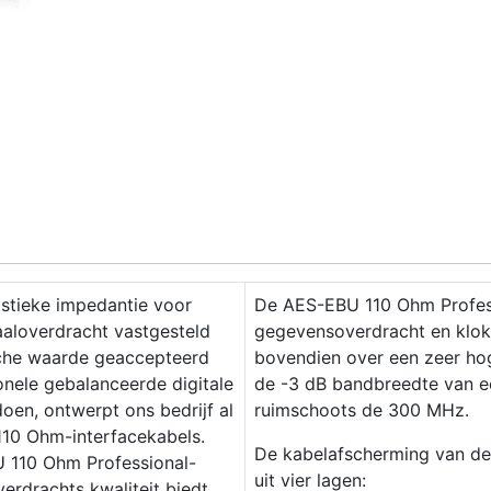
stieke impedantie voor
De AES-EBU 110 Ohm Profes
aaloverdracht vastgesteld
gegevensoverdracht en klokhe
sche waarde geaccepteerd
bovendien over een zeer hog
onele gebalanceerde digitale
de -3 dB bandbreedte van ee
oen, ontwerpt ons bedrijf al
ruimschoots de 300 MHz.
10 Ohm-interfacekabels.
De kabelafscherming van de
BU 110 Ohm Professional-
uit vier lagen:
verdrachts kwaliteit biedt.