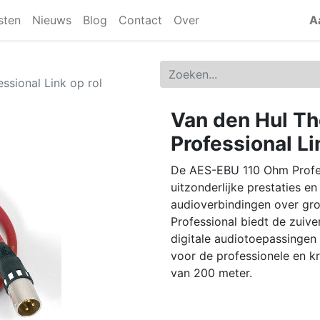
jsten
Nieuws
Blog
Contact
Over
A
sional Link op rol
Van den Hul T
Professional Li
De AES-EBU 110 Ohm Profess
uitzonderlijke prestaties e
audioverbindingen over gr
Professional biedt de zuive
digitale audiotoepassingen
voor de professionele en kri
van 200 meter.