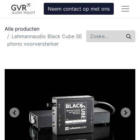
Neem contact op met ons
Alle producten
Lehmannaudio Black Cube SE
phono voorversterker