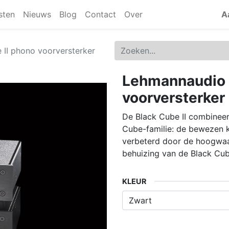
jsten
Nieuws
Blog
Contact
Over
A
II phono voorversterker
Lehmannaudio 
voorversterker
De Black Cube II combineer
Cube-familie: de bewezen k
verbeterd door de hoogwaa
behuizing van de Black Cube
KLEUR