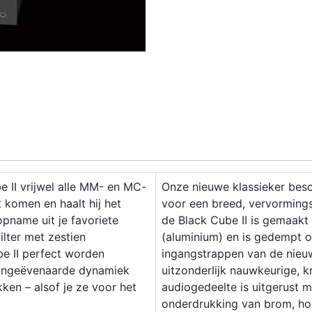
e II vrijwel alle MM- en MC-
Onze nieuwe klassieker bes
 komen en haalt hij het
voor een breed, vervormings
opname uit je favoriete
de Black Cube II is gemaakt
filter met zestien
(aluminium) en is gedempt o
be II perfect worden
ingangstrappen van de nieu
ongeëvenaarde dynamiek
uitzonderlijk nauwkeurige, 
en – alsof je ze voor het
audiogedeelte is uitgerust 
onderdrukking van brom, hog