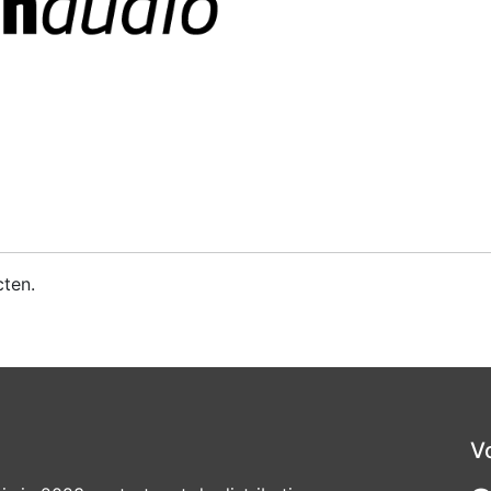
ten.
V